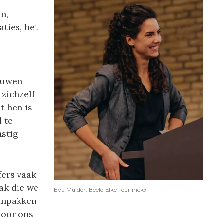
n,
aties, het
ouwen
zichzelf
t hen is
 te
nstig
fers vaak
ak die we
Eva Mulder. Beeld Elke Teurlinckx
aanpakken
door ons