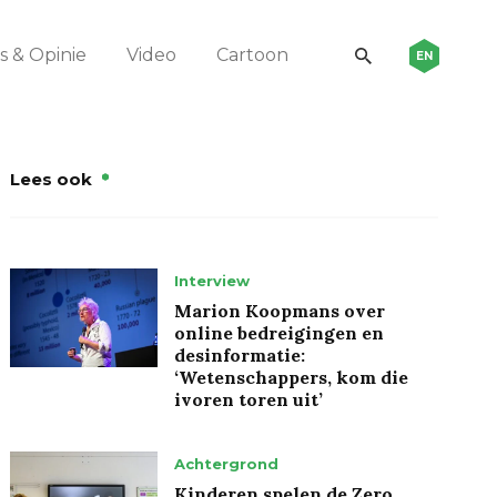
 & Opinie
Video
Cartoon
EN
Lees ook
Interview
Marion Koopmans over
online bedreigingen en
desinformatie:
‘Wetenschappers, kom die
ivoren toren uit’
Achtergrond
Kinderen spelen de Zero