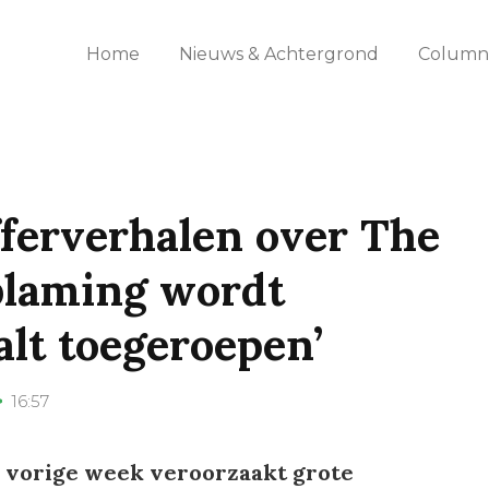
Home
Nieuws & Achtergrond
Columns
fferverhalen over The
 blaming wordt
alt toegeroepen’
16:57
 vorige week veroorzaakt grote