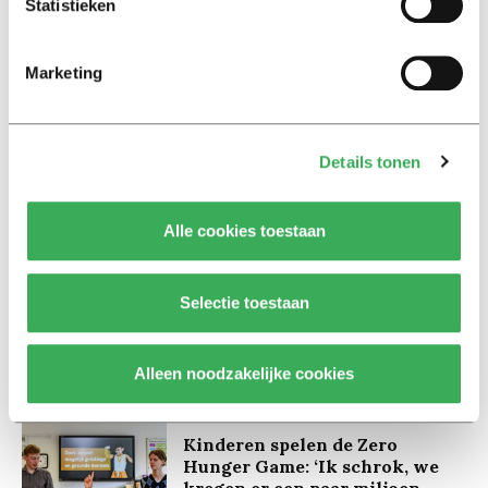
Statistieken
Marketing
Lees ook
Details tonen
Alle cookies toestaan
Interview
Marion Koopmans over online
Selectie toestaan
bedreigingen en desinformatie:
‘Wetenschappers, kom die
ivoren toren uit’
Alleen noodzakelijke cookies
Achtergrond
Kinderen spelen de Zero
Hunger Game: ‘Ik schrok, we