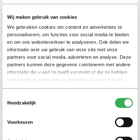
over het gebruik van data en over de privacy van
medewerkers en studenten. In het najaar staan er
Wij maken gebruik van cookies
gesprekken met deze aanbieders gepland.
We gebruiken cookies om content en advertenties te
personaliseren, om functies voor social media te bieden
Ook werken ze aan een gezamenlijke infrastructuur
en om ons websiteverkeer te analyseren. Ook delen we
voor leermaterialen, zodat ze die beter kunnen delen.
informatie over uw gebruik van onze site met onze
Eerder waren zeventien bestuurders al betrokken bij
partners voor social media, adverteren en analyse. Deze
een
versnellingsplan
voor ict in het hoger onderwijs en
partners kunnen deze gegevens combineren met andere
nu doet de rest dus ook mee.
informatie die u aan ze heeft verstrekt of die ze hebben
verzameld op basis van uw gebruik van hun services.
De vraag is nog wel wie de open lesmaterialen gaat
betalen. “Als we die kosten afwentelen op studenten,
Toestemmingsselectie
Noodzakelijk
dan beperken we de toegankelijkheid van het
onderwijs”,
meent
De Jong. “Maar om het zonder meer
af te wentelen op de instellingen is niet mogelijk, want
Voorkeuren
dat kunnen ze niet betalen.” Hij wil erover praten met
het ministerie van Onderwijs.