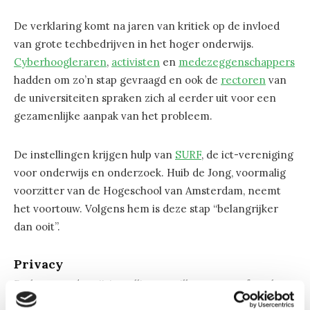
De verklaring komt na jaren van kritiek op de invloed
van grote techbedrijven in het hoger onderwijs.
Cyberhoogleraren
,
activisten
en
medezeggenschappers
hadden om zo’n stap gevraagd en ook de
rectoren
van
de universiteiten spraken zich al eerder uit voor een
gezamenlijke aanpak van het probleem.
De instellingen krijgen hulp van
SURF
, de ict-vereniging
voor onderwijs en onderzoek. Huib de Jong, voormalig
voorzitter van de Hogeschool van Amsterdam, neemt
het voortouw. Volgens hem is deze stap “belangrijker
dan ooit”.
Privacy
De hogeronderwijsinstellingen willen samen afspraken
maken met commerciële aanbieders van leermaterialen