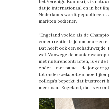
het Verenigd Koninkrijk is natuurl
dat je internationaal en in het En
Nederlands wordt gepubliceerd. Al
markten bedienen.
“Engeland voelde als de Champion
concurrentiestrijd om beurzen en
Dat heeft ook een schaduwzijde. I
wel. Vanwege de manier waarop m
met nulurencontracten, is er de l
onder – met name – de jongere g
tot onderzoekspotten moeilijker
collega’s beperkt, dat frustreer
meer naar Engeland, dat is zo on