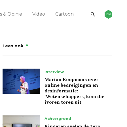
 & Opinie
Video
Cartoon
EN
Lees ook
Interview
Marion Koopmans over
online bedreigingen en
desinformatie:
‘Wetenschappers, kom die
ivoren toren uit’
Achtergrond
Kinderen spelen de Zero