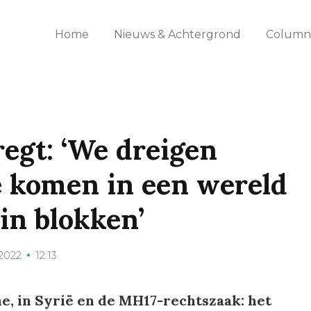
Home
Nieuws & Achtergrond
Columns
regt: ‘We dreigen
e komen in een wereld
 in blokken’
 2022
12:13
, in Syrië en de MH17-rechtszaak: het