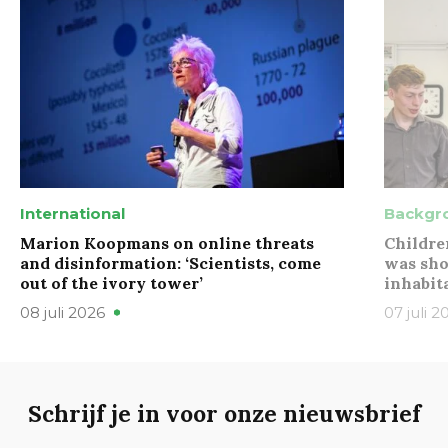
International
Backgr
Marion Koopmans on online threats
Childre
and disinformation: ‘Scientists, come
was sho
out of the ivory tower’
inhabit
08 juli 2026
07 juli 2
Schrijf je in voor onze nieuwsbrief