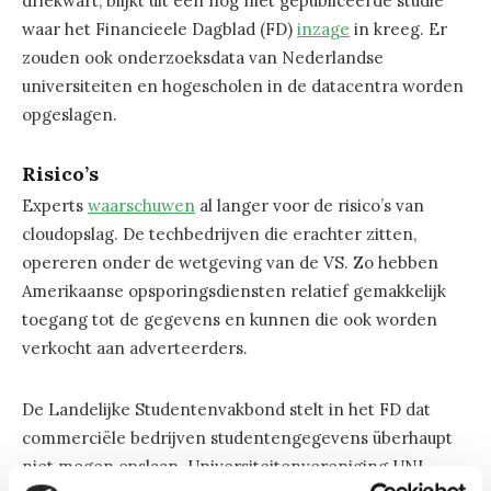
driekwart, blijkt uit een nog niet gepubliceerde studie
waar het Financieele Dagblad (FD)
inzage
in kreeg. Er
zouden ook onderzoeksdata van Nederlandse
universiteiten en hogescholen in de datacentra worden
opgeslagen.
Risico’s
Experts
waarschuwen
al langer voor de risico’s van
cloudopslag. De techbedrijven die erachter zitten,
opereren onder de wetgeving van de VS. Zo hebben
Amerikaanse opsporingsdiensten relatief gemakkelijk
toegang tot de gegevens en kunnen die ook worden
verkocht aan adverteerders.
De Landelijke Studentenvakbond stelt in het FD dat
commerciële bedrijven studentengegevens überhaupt
niet mogen opslaan. Universiteitenvereniging UNL