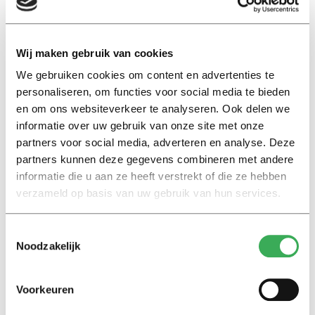
erkent de risico’s die komen kijken bij de afhankelijkheid
van de bedrijven, maar vindt niet dat het gebruik van de
software meteen moet worden afgezworen. De
Wij maken gebruik van cookies
vereniging wil academische waarden collectief
afdwingen in contracten met de techgiganten.
We gebruiken cookies om content en advertenties te
personaliseren, om functies voor social media te bieden
en om ons websiteverkeer te analyseren. Ook delen we
De Tweede Kamer toonde zich vorig jaar
bezorgd
over
informatie over uw gebruik van onze site met onze
de invloed van techbedrijven in het hoger onderwijs en
partners voor social media, adverteren en analyse. Deze
onderzoek. In maart dit jaar
beloofden
de instellingen
partners kunnen deze gegevens combineren met andere
te gaan samenwerken op het gebied van digitale
informatie die u aan ze heeft verstrekt of die ze hebben
leermaterialen. Ze willen de privacy en veiligheid van
verzameld op basis van uw gebruik van hun services.
studenten en medewerkers bevorderen.
Cyberhoogleraren
,
activisten
en
medezeggenschappers
Toestemmingsselectie
hadden daar al eerder op aangedrongen.
Noodzakelijk
Kamervragen
Voorkeuren
De
VVD
en de
SP
hebben naar aanleiding van het artikel