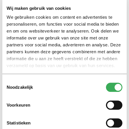
Wij maken gebruik van cookies
We gebruiken cookies om content en advertenties te
personaliseren, om functies voor social media te bieden
Lees ook
en om ons websiteverkeer te analyseren. Ook delen we
informatie over uw gebruik van onze site met onze
partners voor social media, adverteren en analyse. Deze
partners kunnen deze gegevens combineren met andere
Interview
informatie die u aan ze heeft verstrekt of die ze hebben
Marion Koopmans over online
verzameld op basis van uw gebruik van hun services.
bedreigingen en desinformatie:
‘Wetenschappers, kom die
ivoren toren uit’
Toestemmingsselectie
Noodzakelijk
Achtergrond
Kinderen spelen de Zero
Voorkeuren
Hunger Game: ‘Ik schrok, we
kregen er een paar miljoen
inwoners bij’
Statistieken