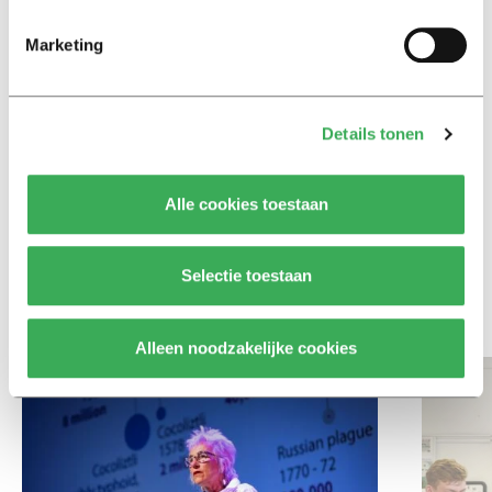
Achtergrond
Marketing
Ritalin, koffie en
slaapmiddelen: zo komen
studenten de tentamenperiode
door
Details tonen
Column
Alle cookies toestaan
Maak het onderwijs flexibel,
zodat studenten zich breder
kunnen ontwikkelen
Selectie toestaan
Bekijk meer recent nieuws
Alleen noodzakelijke cookies