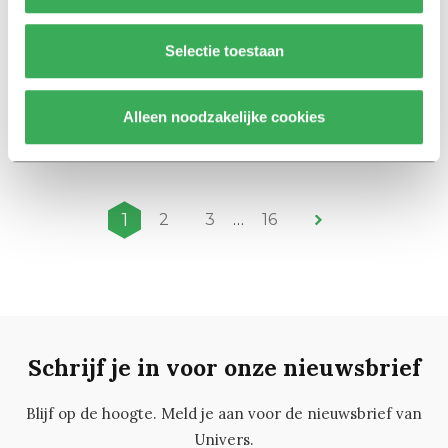
Video
Selectie toestaan
Interessante sprekers op het
Februaricongres: ‘Mijn lezing
gaat over leren fietsen zonder
Alleen noodzakelijke cookies
fiets’
11 februari 2026
1
2
3
…
16
Schrijf je in voor onze nieuwsbrief
Blijf op de hoogte. Meld je aan voor de nieuwsbrief van
Univers.