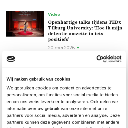
Video
Openhartige talks tijdens TEDx
Tilburg University: ‘Hoe ik mijn
detentie omzette in iets
positiefs’
20 mei 2026
Video
Croquet, rosé en oesters: dit is
de TOCK
Wij maken gebruik van cookies
18 mei 2026
We gebruiken cookies om content en advertenties te
personaliseren, om functies voor social media te bieden
en om ons websiteverkeer te analyseren. Ook delen we
Video
informatie over uw gebruik van onze site met onze
Griezelen en gezelligheid
tijdens Night University
partners voor social media, adverteren en analyse. Deze
partners kunnen deze gegevens combineren met andere
13 mei 2026