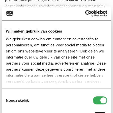
gespecialiseerd in sociale wetenschappen en menselijk
gedrag, bovendien is onze contextuele manier van
werken heel kenmerkend. Het ligt erg in het verlengde
van wat we eigenlijk al doen.”
Wij maken gebruik van cookies
Op naar een duurzamere universiteit
We gebruiken cookies om content en advertenties te
personaliseren, om functies voor social media te bieden
Hoewel het essay nadrukkelijk bedoeld is als een
en om ons websiteverkeer te analyseren. Ook delen we
opening voor verdere discussie, geven de onderzoekers
informatie over uw gebruik van onze site met onze
ook een aantal aanbevelingen voor een duurzame
partners voor social media, adverteren en analyse. Deze
koerswijziging in Tilburg. Bijvoorbeeld door het mission
partners kunnen deze gegevens combineren met andere
statement te veranderen in:
Understanding a Sustainable
informatie die u aan ze heeft verstrekt of die ze hebben
Society.
verzameld op basis van uw gebruik van hun services.
Wat dat kan opleveren? “Je zet de toon, je kan niet
Toestemmingsselectie
zeggen dit is ons motto en sustainability vervolgens niet
Noodzakelijk
volledig integreren in je onderwijs, onderzoek en