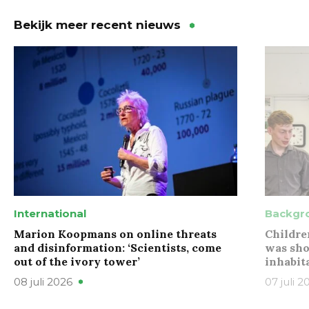
Bekijk meer recent nieuws
International
Backgr
Marion Koopmans on online threats
Childre
and disinformation: ‘Scientists, come
was sho
out of the ivory tower’
inhabit
08 juli 2026
07 juli 2