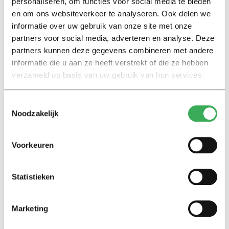
personaliseren, om functies voor social media te bieden
Interview
en om ons websiteverkeer te analyseren. Ook delen we
Marion Koopmans over online
informatie over uw gebruik van onze site met onze
bedreigingen en desinformatie:
partners voor social media, adverteren en analyse. Deze
‘Wetenschappers, kom die
partners kunnen deze gegevens combineren met andere
ivoren toren uit’
informatie die u aan ze heeft verstrekt of die ze hebben
verzameld op basis van uw gebruik van hun services.
Achtergrond
Kinderen spelen de Zero
Toestemmingsselectie
Hunger Game: ‘Ik schrok, we
Noodzakelijk
kregen er een paar miljoen
inwoners bij’
Voorkeuren
Achtergrond
Ritalin, koffie en
Statistieken
slaapmiddelen: zo komen
studenten de tentamenperiode
door
Marketing