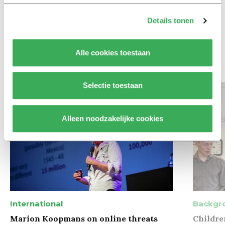
Column
Maak het onderwijs flexibel,
Details tonen
zodat studenten zich breder
kunnen ontwikkelen
Alle cookies toestaan
Bekijk meer recent nieuws
Selectie toestaan
Alleen noodzakelijke cookies
International
Backgr
Marion Koopmans on online threats
Childre