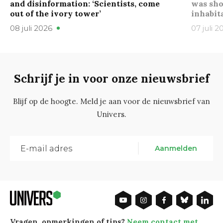
and disinformation: ‘Scientists, come
was sho
out of the ivory tower’
inhabit
08 juli 2026
07 juli 2
Schrijf je in voor onze nieuwsbrief
Blijf op de hoogte. Meld je aan voor de nieuwsbrief van
Univers.
Aanmelden
Vragen, opmerkingen of tips?
Neem contact met