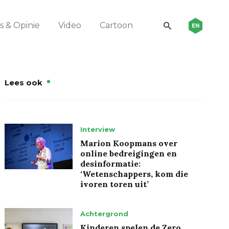
 & Opinie
Video
Cartoon
EN
Lees ook
Interview
Marion Koopmans over
online bedreigingen en
desinformatie:
‘Wetenschappers, kom die
ivoren toren uit’
Achtergrond
Kinderen spelen de Zero