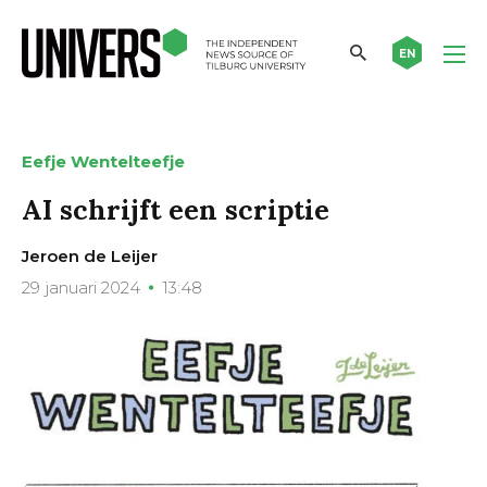
EN
Eefje Wentelteefje
AI schrijft een scriptie
Jeroen de Leijer
29 januari 2024
13:48