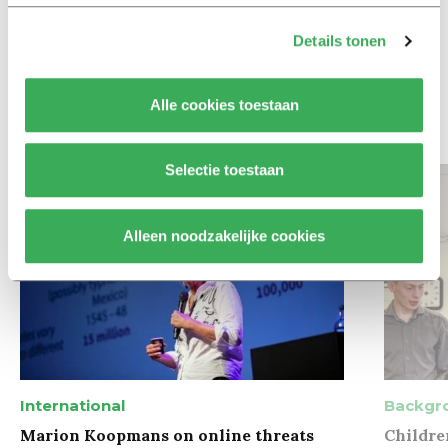
Column
Maak het onderwijs flexibel,
Details tonen
zodat studenten zich breder
kunnen ontwikkelen
Alle cookies toestaan
Bekijk meer recent nieuws
Selectie toestaan
Alleen noodzakelijke cookies
International
Backgr
Marion Koopmans on online threats
Childre