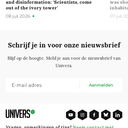
and disinformation: ‘Scientists, come
was sho
out of the ivory tower’
inhabit
08 juli 2026
07 juli 2
Schrijf je in voor onze nieuwsbrief
Blijf op de hoogte. Meld je aan voor de nieuwsbrief van
Univers.
Aanmelden
Vragen, opmerkingen of tips?
Neem contact met