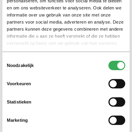
personaliseren, om functies voor social media te bieden
Interview
en om ons websiteverkeer te analyseren. Ook delen we
Marion Koopmans over online
informatie over uw gebruik van onze site met onze
bedreigingen en desinformatie:
partners voor social media, adverteren en analyse. Deze
‘Wetenschappers, kom die
partners kunnen deze gegevens combineren met andere
ivoren toren uit’
informatie die u aan ze heeft verstrekt of die ze hebben
verzameld op basis van uw gebruik van hun services.
Achtergrond
Kinderen spelen de Zero
Toestemmingsselectie
Hunger Game: ‘Ik schrok, we
Noodzakelijk
kregen er een paar miljoen
inwoners bij’
Voorkeuren
Achtergrond
Ritalin, koffie en
Statistieken
slaapmiddelen: zo komen
studenten de tentamenperiode
door
Marketing