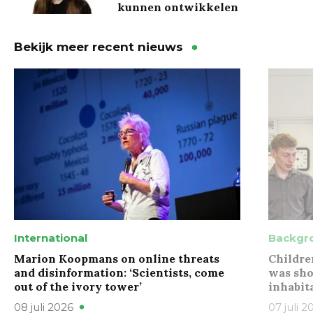
kunnen ontwikkelen
Bekijk meer recent nieuws
International
Backgr
Marion Koopmans on online threats
Childre
and disinformation: ‘Scientists, come
was sho
out of the ivory tower’
inhabit
08 juli 2026
07 juli 2