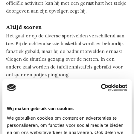
officiële activiteit, kan hij met een gerust hart het stokje
doorgeven aan zijn opvolger, zegt hij.
Altijd scoren
Het gaat er op de diverse sportvelden verschillend aan
toe. Bij de ochtendsessie basketbal wordt er behoorlijk
fanatiek gebald, maar bij de badmintonvelden ernaast
vliegen de shuttles gezapig over de netten. In een
andere zaal worden de tafeltennistafels gebruikt voor
ontspannen potjes pingpong.
En buiten blijken de T-shirts van de studenten-
korfbalvereniging toch niet te kloppen. Bij Melmac
scoor je altijd, staat erop te lezen, maar de ballen van de
Wij maken gebruik van cookies
kandidaten komen maar zelden in de buurt van de korf,
We gebruiken cookies om content en advertenties te
laat staan erin.
personaliseren, om functies voor social media te bieden
en om ons websiteverkeer te analyseren. Ook delen we