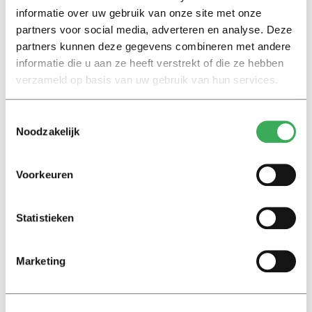
informatie over uw gebruik van onze site met onze
partners voor social media, adverteren en analyse. Deze
partners kunnen deze gegevens combineren met andere
informatie die u aan ze heeft verstrekt of die ze hebben
verzameld op basis van uw gebruik van hun services.
Toestemmingsselectie
Noodzakelijk
Voorkeuren
Beachvollleybal: behoorlijk populair in de vroege ochtend. Beeld:
Jack Tummers
‘Het is ook een technische sport. Je kunt niet zo
Statistieken
makkelijk instappen, pas na een maand of drie heb je
het een beetje te pakken,’ is de uitleg. Toch melden
Marketing
nieuwkomers zich wel degelijk aan bij de vereniging.
Zelfs internationals, en dat bij deze oer-Hollandse
sport.