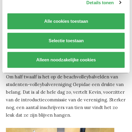
Details tonen
‘We zijn een kleinere vereniging en daardoor meer
Alle cookies toestaan
benaderbaar. Ook zijn we de enige echt gemengde
sport.’ Mogelijk speelt de hashtag onder de slogan op
het T-shirt ook een rol: #gemengddouchen. Of dat
Selectie toestaan
klopt? ‘We zeggen altijd: doe maar mee, dan merk je het
vanzelf.’
Alleen noodzakelijke cookies
Ballen op het strand
Om half twaalf is het op de beachvolleybalvelden van
studenten-volleybalvereniging Gepidae een drukte van
belang. Dat is al de hele dag zo, vertelt Kevin, voorzitter
van de introductiecommissie van de vereniging. Sterker
nog, een aantal inschrijvers van tien uur vindt het zo
leuk dat ze zijn blijven hangen.