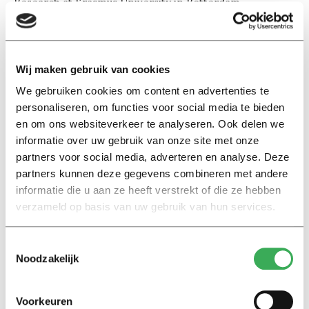
Research at Erasmus University in Rotterdam.
Predecessor Jantine Schuit has made a reverse career
move, she has been the new Rector Magnificus of
Erasmus University since 1 November.
Wij maken gebruik van cookies
We gebruiken cookies om content en advertenties te
personaliseren, om functies voor social media te bieden
en om ons websiteverkeer te analyseren. Ook delen we
informatie over uw gebruik van onze site met onze
partners voor social media, adverteren en analyse. Deze
Lees ook
partners kunnen deze gegevens combineren met andere
informatie die u aan ze heeft verstrekt of die ze hebben
verzameld op basis van uw gebruik van hun services.
Interview
Marion Koopmans over online
Toestemmingsselectie
bedreigingen en desinformatie:
Noodzakelijk
‘Wetenschappers, kom die
ivoren toren uit’
Voorkeuren