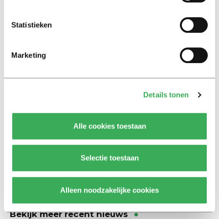
Achtergrond
Kinderen spelen de Zero
Statistieken
Hunger Game: ‘Ik schrok, we
kregen er een paar miljoen
inwoners bij’
Marketing
Achtergrond
Details tonen
Ritalin, koffie en
slaapmiddelen: zo komen
studenten de tentamenperiode
door
Alle cookies toestaan
Column
Selectie toestaan
Maak het onderwijs flexibel,
zodat studenten zich breder
kunnen ontwikkelen
Alleen noodzakelijke cookies
Bekijk meer recent nieuws