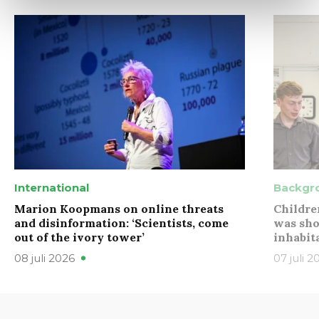
International
Backgr
Marion Koopmans on online threats
Childre
and disinformation: ‘Scientists, come
was sho
out of the ivory tower’
inhabit
08 juli 2026
07 juli 2