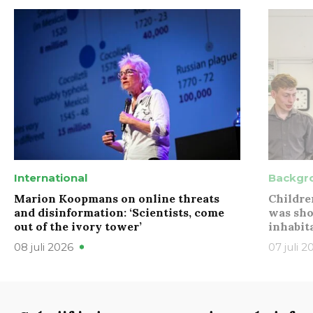
International
Backgr
Marion Koopmans on online threats
Childre
and disinformation: ‘Scientists, come
was sho
out of the ivory tower’
inhabit
08 juli 2026
07 juli 2