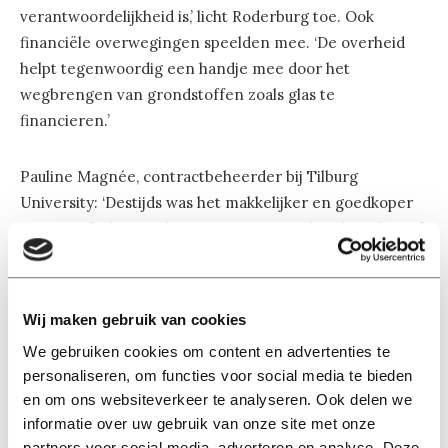
verantwoordelijkheid is,’ licht Roderburg toe. Ook
financiële overwegingen speelden mee. ‘De overheid
helpt tegenwoordig een handje mee door het
wegbrengen van grondstoffen zoals glas te
financieren.’
Pauline Magnée, contractbeheerder bij Tilburg
University: ‘Destijds was het makkelijker en goedkoper
om een afvalverwerkingspartner te vinden die achteraf
afval scheidde. Inmiddels is de markt veranderd: steeds
meer bedrijven richten zich op scheiden aan de
voorkant. Daarnaast zijn de duurzaamheidsambities van
Wij maken gebruik van cookies
de universiteit een hoofdzaak geworden en daar past
We gebruiken cookies om content en advertenties te
afvalscheiding bij de bron beter bij.’
personaliseren, om functies voor social media te bieden
en om ons websiteverkeer te analyseren. Ook delen we
Koffiedik en champignons
informatie over uw gebruik van onze site met onze
Eigenlijk doet het woord ‘afval’ de materialen tekort,
partners voor social media, adverteren en analyse. Deze