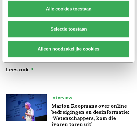
worden. Zo groeien er straks champignons op jouw
Alle cookies toestaan
koffiedrap en groeit de universiteit tegelijkertijd verder
naar haar doel: een volledige
zero waste-
campus in 2040.
Selectie toestaan
Alleen noodzakelijke cookies
Lees ook
Interview
Marion Koopmans over online
bedreigingen en desinformatie:
‘Wetenschappers, kom die
ivoren toren uit’