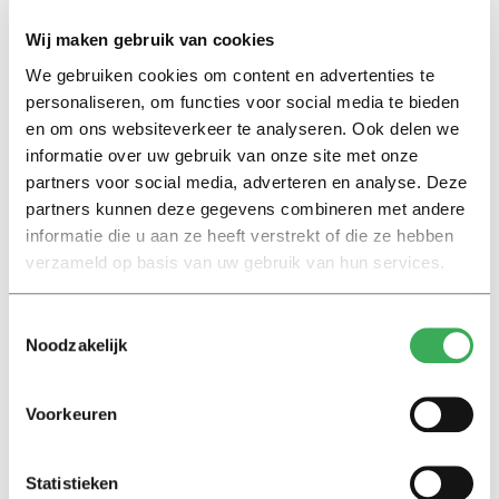
automatisch dat die persoon daadwerkelijk plannen
Wij maken gebruik van cookies
heeft voor zelfdoding. Maar wanneer zulke gevoelens
zich verder ontwikkelen, kunnen ze uiteindelijk wel
We gebruiken cookies om content en advertenties te
uitmonden in zelfdoding.’
personaliseren, om functies voor social media te bieden
en om ons websiteverkeer te analyseren. Ook delen we
informatie over uw gebruik van onze site met onze
Kan zo’n campagne dan helpen?
partners voor social media, adverteren en analyse. Deze
‘Dat kan zeker helpen. Jongeren hebben sociale steun
partners kunnen deze gegevens combineren met andere
en begrip nodig, en het is goed om openheid te
informatie die u aan ze heeft verstrekt of die ze hebben
creëren. Zo’n campagne kan bijdragen aan het
verzameld op basis van uw gebruik van hun services.
normaliseren van gevoelens van onzekerheid en
somberheid, zodat jongeren zich niet alleen voelen.’
Toestemmingsselectie
Noodzakelijk
‘Studenten zijn in veel opzichten kwetsbaar. Ze zijn
volop in ontwikkeling en het kan een grote uitdaging
Voorkeuren
zijn om een gevoel van
belonging
of ‘thuis voelen’ te
vinden. Als dat niet lukt, komen sommigen helaas tot de
Statistieken
conclusie dat ze uit het leven willen stappen. Maar