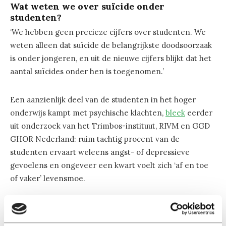
Wat weten we over suïcide onder
studenten?
‘We hebben geen precieze cijfers over studenten. We
weten alleen dat suïcide de belangrijkste doodsoorzaak
is onder jongeren, en uit de nieuwe cijfers blijkt dat het
aantal suïcides onder hen is toegenomen.’
Een aanzienlijk deel van de studenten in het hoger
onderwijs kampt met psychische klachten,
bleek
eerder
uit onderzoek van het Trimbos-instituut, RIVM en GGD
GHOR Nederland: ruim tachtig procent van de
studenten ervaart weleens angst- of depressieve
gevoelens en ongeveer een kwart voelt zich ‘af en toe
of vaker’ levensmoe.
Dopmeijer: ‘Het is een complex onderwerp. Als iemand
soms de wens heeft om dood te zijn, betekent dat niet