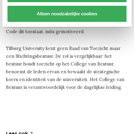
vier jaar benoemd, met de mogelijkheid tot één
herbenoeming. Een derde termijn van twee jaar (die
Alleen noodzakelijke cookies
daarna met maximaal twee jaar kan worden verlengd) is
niet gebruikelijk, hoewel de Corporate Governance
Code dit toestaat, mits gemotiveerd.
Tilburg University kent geen Raad van Toezicht maar
een Stichtingsbestuur. De rol is vergelijkbaar: het
bestuur houdt toezicht op het College van Bestuur,
benoemt de leden ervan en bewaakt de strategische
koers en identiteit van de universiteit. Het College van
Bestuur is verantwoordelijk voor de dagelijkse leiding.
Lees ook