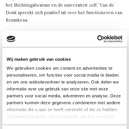
het Stichtingsbestuur en de universiteit zelf.’ Van de
Donk spreekt zich positief uit over het functioneren van
Reumkens.
Statutenwijziging
Voorzitter Hugo Reumkens laat desgevraagd aan
Univers
weten dat hij ‘slechts zijdelings’ betrokken is geweest bij
de besluitvorming, omdat het over zijn eigen
Wij maken gebruik van cookies
herbenoeming ging. Daarom kan hij er inhoudelijk niet
We gebruiken cookies om content en advertenties te
op ingaan.
personaliseren, om functies voor social media te bieden
en om ons websiteverkeer te analyseren. Ook delen we
informatie over uw gebruik van onze site met onze
Rondom de herbenoeming van Reumkens zijn de
partners voor social media, adverteren en analyse. Deze
statuten gewijzigd. Eerder kon een lid van het
partners kunnen deze gegevens combineren met andere
Stichtingsbestuur maximaal twee termijnen van vier jaar
informatie die u aan ze heeft verstrekt of die ze hebben
volmaken. Sinds de wijziging is het mogelijk dat een
verzameld op basis van uw gebruik van hun services.
bestuurslid nog twee keer wordt herbenoemd voor
twee jaar.