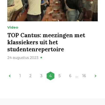
Video
TOP Cantus: meezingen met
klassiekers uit het
studentenrepertoire
24 augustus 2023
4
1
2
3
5
6
…
16