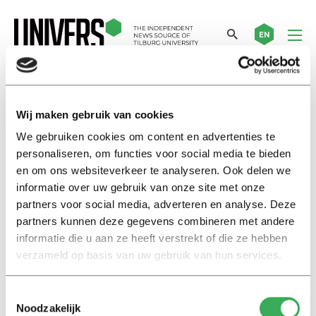
EN
avatar
Wij maken gebruik van cookies
We gebruiken cookies om content en advertenties te
Nieuws
personaliseren, om functies voor social media te bieden
Universiteit maakt virtuele
en om ons websiteverkeer te analyseren. Ook delen we
mensen
informatie over uw gebruik van onze site met onze
18 oktober 2017
partners voor social media, adverteren en analyse. Deze
partners kunnen deze gegevens combineren met andere
informatie die u aan ze heeft verstrekt of die ze hebben
Achtergrond
verzameld op basis van uw gebruik van hun services.
In het hoofd van een pedofiel
12 mei 2017
Toestemmingsselectie
Noodzakelijk