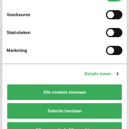
Voorkeuren
Statistieken
Schrijf je in voor onze nieuwsbrief
Marketing
Blijf op de hoogte. Meld je aan voor de nieuwsbrief van
Univers.
Details tonen
Aanmelden
Alle cookies toestaan
Selectie toestaan
Vragen, opmerkingen of tips?
Neem contact met