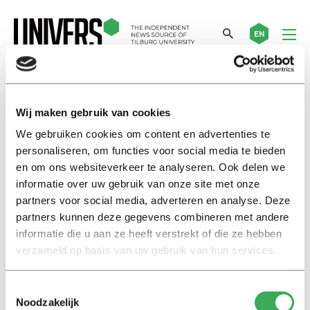
EN
bodycam
Wij maken gebruik van cookies
We gebruiken cookies om content en advertenties te
Nieuws
personaliseren, om functies voor social media te bieden
Tjerk Timan kritisch op
en om ons websiteverkeer te analyseren. Ook delen we
bodycam agenten
informatie over uw gebruik van onze site met onze
09 januari 2017
partners voor social media, adverteren en analyse. Deze
partners kunnen deze gegevens combineren met andere
informatie die u aan ze heeft verstrekt of die ze hebben
Achtergrond
verzameld op basis van uw gebruik van hun services.
De politie is niet je beste vriend
28 november 2016
Toestemmingsselectie
Noodzakelijk