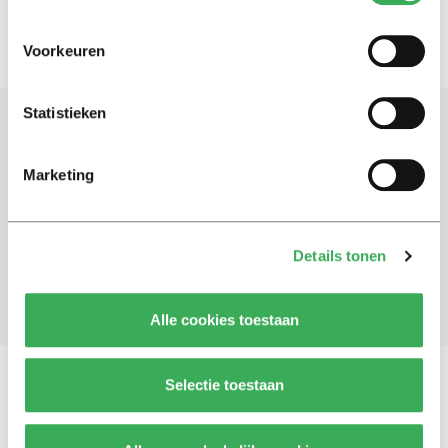
Voorkeuren
Statistieken
Schrijf je in voor onze nieuwsbrief
Marketing
Blijf op de hoogte. Meld je aan voor de nieuwsbrief van
Univers.
Details tonen
Aanmelden
Alle cookies toestaan
Selectie toestaan
Vragen, opmerkingen of tips?
Neem contact met