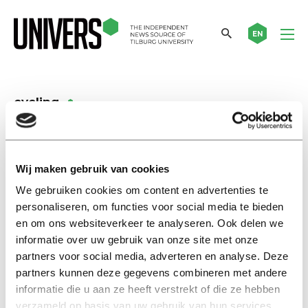
EN
cycling
News
Students cycle from Paris to
Wij maken gebruik van cookies
Tilburg in one day: ‘You have to
force yourself to eat another
We gebruiken cookies om content en advertenties te
gingerbread’
personaliseren, om functies voor social media te bieden
en om ons websiteverkeer te analyseren. Ook delen we
22 juni 2026
informatie over uw gebruik van onze site met onze
partners voor social media, adverteren en analyse. Deze
Column
partners kunnen deze gegevens combineren met andere
On two wheels
informatie die u aan ze heeft verstrekt of die ze hebben
verzameld op basis van uw gebruik van hun services.
02 mei 2017