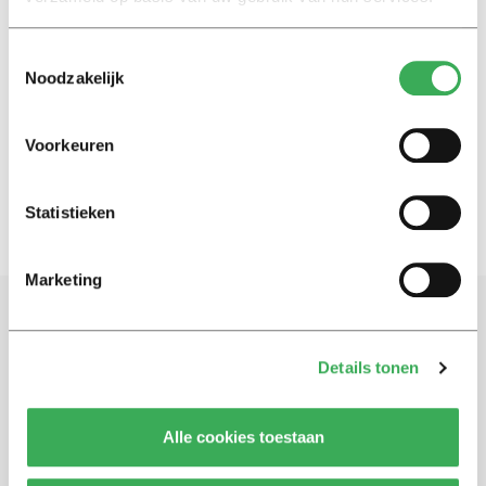
Toestemmingsselectie
International
Noodzakelijk
Bicycle Hopping also in Tilburg
06 januari 2016
Voorkeuren
Statistieken
Marketing
Schrijf je in voor onze nieuwsbrief
Details tonen
Blijf op de hoogte. Meld je aan voor de nieuwsbrief van
Univers.
Alle cookies toestaan
Aanmelden