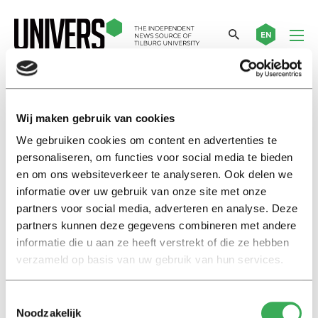
EN
earthquakes
Wij maken gebruik van cookies
We gebruiken cookies om content en advertenties te
News
personaliseren, om functies voor social media te bieden
Support gathering earthquake
en om ons websiteverkeer te analyseren. Ook delen we
Morocco in Maranatha church
informatie over uw gebruik van onze site met onze
14 september 2023
partners voor social media, adverteren en analyse. Deze
partners kunnen deze gegevens combineren met andere
informatie die u aan ze heeft verstrekt of die ze hebben
International
verzameld op basis van uw gebruik van hun services.
Support meeting earthquakes
Türkiye and Syria
15 februari 2023
Toestemmingsselectie
Noodzakelijk