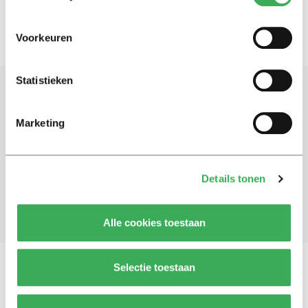
Voorkeuren
Statistieken
Schrijf je in voor onze nieuwsbrief
Marketing
Blijf op de hoogte. Meld je aan voor de nieuwsbrief van
Univers.
Details tonen
Aanmelden
Alle cookies toestaan
Selectie toestaan
Vragen, opmerkingen of tips?
Neem contact met