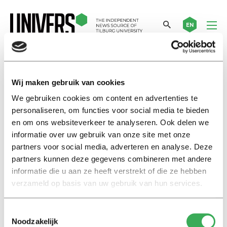
EN
Ebbe Tim Ottens
Wij maken gebruik van cookies
We gebruiken cookies om content en advertenties te
Opinie
personaliseren, om functies voor social media te bieden
Weg met online onderwijs!
en om ons websiteverkeer te analyseren. Ook delen we
informatie over uw gebruik van onze site met onze
02 mei 2022
partners voor social media, adverteren en analyse. Deze
partners kunnen deze gegevens combineren met andere
Video
informatie die u aan ze heeft verstrekt of die ze hebben
Ebbe Tim Ottens verkozen tot
verzameld op basis van uw gebruik van hun services.
campusdichter 2021
01 februari 2021
Toestemmingsselectie
Noodzakelijk