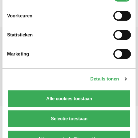
Voorkeuren
Statistieken
Schrijf je in voor onze nieuwsbrief
Marketing
Blijf op de hoogte. Meld je aan voor de nieuwsbrief van
Univers.
Details tonen
Aanmelden
Alle cookies toestaan
Selectie toestaan
Vragen, opmerkingen of tips?
Neem contact met