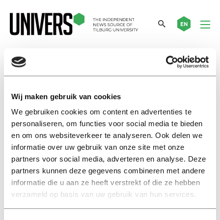
EN
flying
Wij maken gebruik van cookies
Nieuws
We gebruiken cookies om content en advertenties te
Nickolay studeert in Tilburg,
personaliseren, om functies voor social media te bieden
maar woont in Sofia: ‘Ik neem
het vliegtuig om mijn ochtend
en om ons websiteverkeer te analyseren. Ook delen we
werkcollege bij te wonen’
informatie over uw gebruik van onze site met onze
partners voor social media, adverteren en analyse. Deze
21 juni 2022
partners kunnen deze gegevens combineren met andere
informatie die u aan ze heeft verstrekt of die ze hebben
News
verzameld op basis van uw gebruik van hun services.
Nickolay studies in Tilburg, but
lives in Sofia: ‘I take a plane to