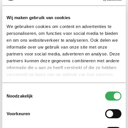
Wij maken gebruik van cookies
Kijk
Blind getest: de lekkerste
We gebruiken cookies om content en advertenties te
cappuccino van de campus
personaliseren, om functies voor social media te bieden
10 september 2019
en om ons websiteverkeer te analyseren. Ook delen we
informatie over uw gebruik van onze site met onze
partners voor social media, adverteren en analyse. Deze
International
partners kunnen deze gegevens combineren met andere
Exam stress linked to eating
informatie die u aan ze heeft verstrekt of die ze hebben
junk food
verzameld op basis van uw gebruik van hun services.
02 mei 2019
Toestemmingsselectie
International
Noodzakelijk
How to eat like a screwy
Dutchman
Voorkeuren
09 januari 2017