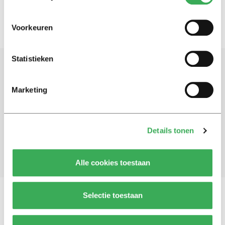
Voorkeuren
Statistieken
Schrijf je in voor onze nieuwsbrief
Marketing
Blijf op de hoogte. Meld je aan voor de nieuwsbrief van
Univers.
Details tonen
Aanmelden
Alle cookies toestaan
Selectie toestaan
Vragen, opmerkingen of tips?
Neem contact met