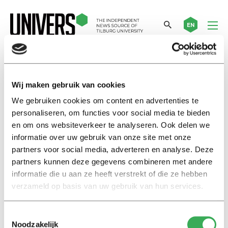
EN
guns
Wij maken gebruik van cookies
We gebruiken cookies om content en advertenties te
International
personaliseren, om functies voor social media te bieden
Notes and guns in lecture halls
en om ons websiteverkeer te analyseren. Ook delen we
in Texas
informatie over uw gebruik van onze site met onze
03 augustus 2016
partners voor social media, adverteren en analyse. Deze
partners kunnen deze gegevens combineren met andere
informatie die u aan ze heeft verstrekt of die ze hebben
Nieuws
verzameld op basis van uw gebruik van hun services.
Dildoprotest tegen Texaanse
wapenwet
12 oktober 2015
Toestemmingsselectie
Noodzakelijk