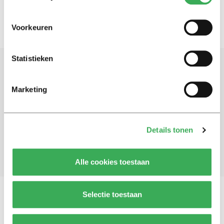
Voorkeuren
Statistieken
Schrijf je in voor onze nieuwsbrief
Marketing
Blijf op de hoogte. Meld je aan voor de nieuwsbrief van
Univers.
Details tonen
Aanmelden
Alle cookies toestaan
Selectie toestaan
Vragen, opmerkingen of tips?
Neem contact met