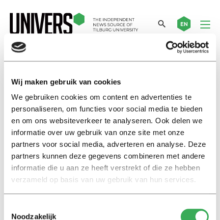
EN
Hanssen
Wij maken gebruik van cookies
We gebruiken cookies om content en advertenties te
Nieuws
personaliseren, om functies voor social media te bieden
Vervalste Mondriaan ontdekt
en om ons websiteverkeer te analyseren. Ook delen we
door Tilburgse hoogleraar
informatie over uw gebruik van onze site met onze
09 september 2017
partners voor social media, adverteren en analyse. Deze
partners kunnen deze gegevens combineren met andere
informatie die u aan ze heeft verstrekt of die ze hebben
Column
verzameld op basis van uw gebruik van hun services.
Gewelddadige beproeving
hoort bij ontgroening
06 september 2016
Toestemmingsselectie
Noodzakelijk