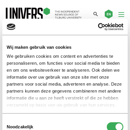
EN
hypnoseshow
Wij maken gebruik van cookies
We gebruiken cookies om content en advertenties te
Column
personaliseren, om functies voor social media te bieden
Rasti Rostelli
en om ons websiteverkeer te analyseren. Ook delen we
informatie over uw gebruik van onze site met onze
04 november 2015
partners voor social media, adverteren en analyse. Deze
partners kunnen deze gegevens combineren met andere
Nieuws
informatie die u aan ze heeft verstrekt of die ze hebben
“Als ik dadelijk in mijn vingers
verzameld op basis van uw gebruik van hun services.
knip, ben je poedelnaakt”
21 augustus 2014
Toestemmingsselectie
Noodzakelijk