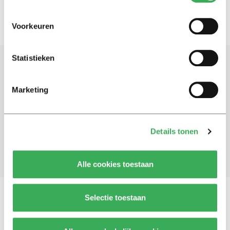
Voorkeuren
Statistieken
Schrijf je in voor onze nieuwsbrief
Marketing
Blijf op de hoogte. Meld je aan voor de nieuwsbrief van
Univers.
Details tonen
Aanmelden
Alle cookies toestaan
Selectie toestaan
Vragen, opmerkingen of tips?
Neem contact met