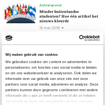
Achtergrond
Minder buitenlandse
studenten? Hoe één artikel het
nieuws kleurde
16 mei 2018
Nieuws
Kom maar op met die
buitenlandse studenten, zegt
Wij maken gebruik van cookies
hoger onderwijs
We gebruiken cookies om content en advertenties te
14 mei 2018
personaliseren, om functies voor social media te bieden
en om ons websiteverkeer te analyseren. Ook delen we
Nieuws
informatie over uw gebruik van onze site met onze
Quota voor buitenlandse
partners voor social media, adverteren en analyse. Deze
studenten: in Oostenrijk en
partners kunnen deze gegevens combineren met andere
Wallonië kan het wél
informatie die u aan ze heeft verstrekt of die ze hebben
26 maart 2018
verzameld op basis van uw gebruik van hun services.