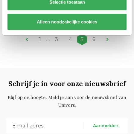
Selectie toestaan
Gemeenten hebben probleem
met internationale studenten
08 januari 2018
Alleen noodzakelijke cookies
5
1
…
3
4
6
Schrijf je in voor onze nieuwsbrief
Blijf op de hoogte. Meld je aan voor de nieuwsbrief van
Univers.
Aanmelden