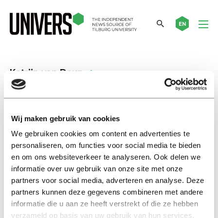
EN
Katrijn van Deun
13 vragen aan
Katrijn Van Deun: ‘Ik heb nooit
Wij maken gebruik van cookies
geleerd binnen de lijntjes te
We gebruiken cookies om content en advertenties te
kleuren’
personaliseren, om functies voor social media te bieden
27 maart 2024
en om ons websiteverkeer te analyseren. Ook delen we
informatie over uw gebruik van onze site met onze
Achtergrond
partners voor social media, adverteren en analyse. Deze
Een vidi vangen: is het de
partners kunnen deze gegevens combineren met andere
moeite waard?
informatie die u aan ze heeft verstrekt of die ze hebben
22 mei 2017
verzameld op basis van uw gebruik van hun services.