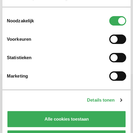
Toestemmingsselectie
Nieuws
Noodzakelijk
Universitair docente Katrijn
Van Deun krijgt Vidi-beurs
13 mei 2016
Voorkeuren
Statistieken
Marketing
Schrijf je in voor onze nieuwsbrief
Details tonen
Blijf op de hoogte. Meld je aan voor de nieuwsbrief van
Univers.
Alle cookies toestaan
Aanmelden