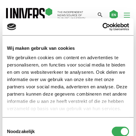
EN
Keulen
Wij maken gebruik van cookies
We gebruiken cookies om content en advertenties te
personaliseren, om functies voor social media te bieden
Column
en om ons websiteverkeer te analyseren. Ook delen we
OVER UITERLIJKHEDEN
informatie over uw gebruik van onze site met onze
15 januari 2016
partners voor social media, adverteren en analyse. Deze
partners kunnen deze gegevens combineren met andere
informatie die u aan ze heeft verstrekt of die ze hebben
Column
verzameld op basis van uw gebruik van hun services.
Ook maar iets over Keulen
14 januari 2016
Toestemmingsselectie
Noodzakelijk