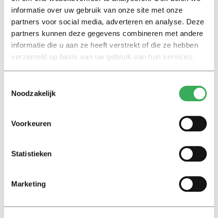
informatie over uw gebruik van onze site met onze
partners voor social media, adverteren en analyse. Deze
Nieuws
partners kunnen deze gegevens combineren met andere
Swipen voor de liefde
informatie die u aan ze heeft verstrekt of die ze hebben
10 april 2019
verzameld op basis van uw gebruik van hun services.
Toestemmingsselectie
International
Noodzakelijk
What’s On?
08 februari 2019
Voorkeuren
International
Statistieken
International love
14 februari 2018
Marketing