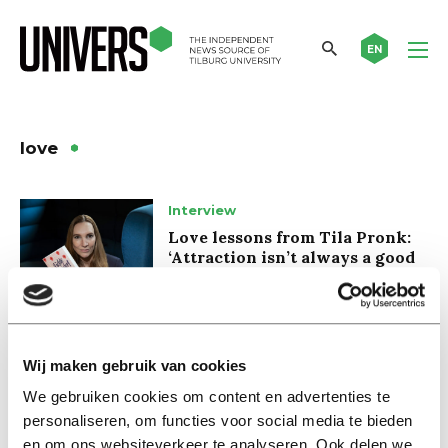
EN
love
Interview
Love lessons from Tila Pronk:
‘Attraction isn’t always a good
sign’
17 december 2024
International
Wij maken gebruik van cookies
“The idea of falling in love is
We gebruiken cookies om content en advertenties te
nonsense”
personaliseren, om functies voor social media te bieden
24 maart 2020
en om ons websiteverkeer te analyseren. Ook delen we