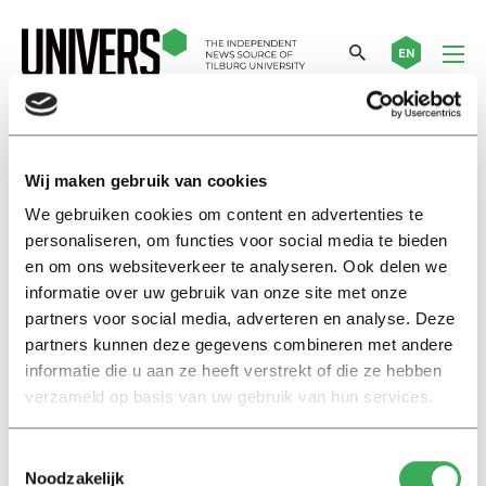
EN
postcovidsyndroom
Wij maken gebruik van cookies
We gebruiken cookies om content en advertenties te
Living with long covid
personaliseren, om functies voor social media te bieden
Paula: ‘Because of long covid, I
en om ons websiteverkeer te analyseren. Ook delen we
am capable of less and less’
informatie over uw gebruik van onze site met onze
25 mei 2023
partners voor social media, adverteren en analyse. Deze
partners kunnen deze gegevens combineren met andere
informatie die u aan ze heeft verstrekt of die ze hebben
Leven met long covid
verzameld op basis van uw gebruik van hun services.
Paula: ‘Door long covid ben ik
tot steeds minder in staat’
15 mei 2023
Toestemmingsselectie
Noodzakelijk