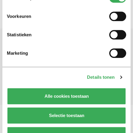
Voorkeuren
Statistieken
Schrijf je in voor onze nieuwsbrief
Marketing
Blijf op de hoogte. Meld je aan voor de nieuwsbrief van
Univers.
Details tonen
Aanmelden
Alle cookies toestaan
Selectie toestaan
Vragen, opmerkingen of tips?
Neem contact met