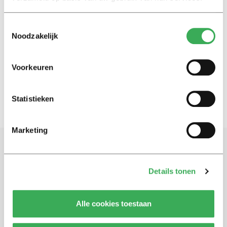
Nieuws
Toestemmingsselectie
Promoveren als student
Noodzakelijk
10 februari 2015
Voorkeuren
2
1
Statistieken
Marketing
Schrijf je in voor onze nieuwsbrief
Details tonen
Blijf op de hoogte. Meld je aan voor de nieuwsbrief van
Univers.
Alle cookies toestaan
Aanmelden