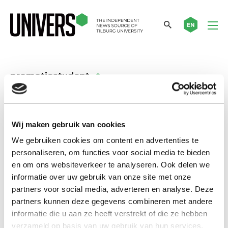
EN
promotiestudent
Nieuws
Veel kritiek op plan
Wij maken gebruik van cookies
beurspromovendi
We gebruiken cookies om content en advertenties te
25 februari 2015
personaliseren, om functies voor social media te bieden
en om ons websiteverkeer te analyseren. Ook delen we
informatie over uw gebruik van onze site met onze
Nieuws
partners voor social media, adverteren en analyse. Deze
TiSEM wil promotiestudenten
partners kunnen deze gegevens combineren met andere
19 februari 2015
informatie die u aan ze heeft verstrekt of die ze hebben
verzameld op basis van uw gebruik van hun services.