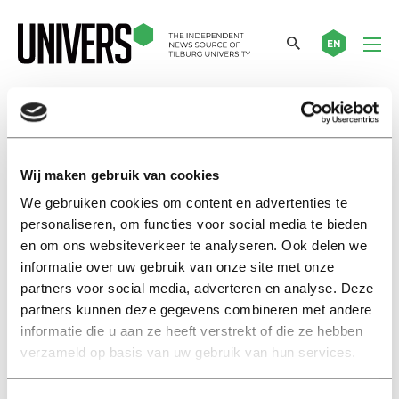
EN
regenboogbankje
Wij maken gebruik van cookies
News
We gebruiken cookies om content en advertenties te
University installs rainbow
personaliseren, om functies voor social media te bieden
sofa: ‘New and lasting symbol of
diversity’
en om ons websiteverkeer te analyseren. Ook delen we
informatie over uw gebruik van onze site met onze
01 juni 2026
partners voor social media, adverteren en analyse. Deze
partners kunnen deze gegevens combineren met andere
Nieuws
informatie die u aan ze heeft verstrekt of die ze hebben
Universiteit plaatst
verzameld op basis van uw gebruik van hun services.
regenboogbank: ‘Nieuw en
blijvend symbool van