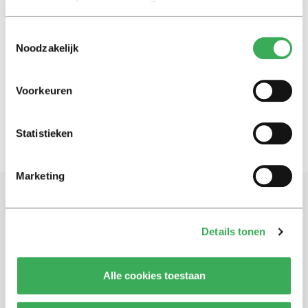
Nieuws
Toestemmingsselectie
Yakup (26): “Ik heb geen nieuwe
Noodzakelijk
kleren gekocht, maar een
bureaustoel”
01 september 2020
Voorkeuren
Statistieken
Marketing
Schrijf je in voor onze nieuwsbrief
Details tonen
Blijf op de hoogte. Meld je aan voor de nieuwsbrief van
Univers.
Alle cookies toestaan
Aanmelden