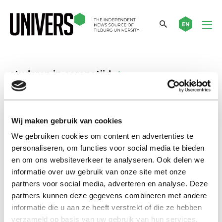
EN
studeren in coronatijd
Studeren in coronatijd
Catalina (23): “In this digital
Wij maken gebruik van cookies
age, it is adapt or die”
We gebruiken cookies om content en advertenties te
16 september 2020
personaliseren, om functies voor social media te bieden
en om ons websiteverkeer te analyseren. Ook delen we
Studeren in coronatijd
informatie over uw gebruik van onze site met onze
Bee (21): “Er zijn zoveel leukere
partners voor social media, adverteren en analyse. Deze
dingen dan studeren”
partners kunnen deze gegevens combineren met andere
informatie die u aan ze heeft verstrekt of die ze hebben
09 september 2020
verzameld op basis van uw gebruik van hun services.