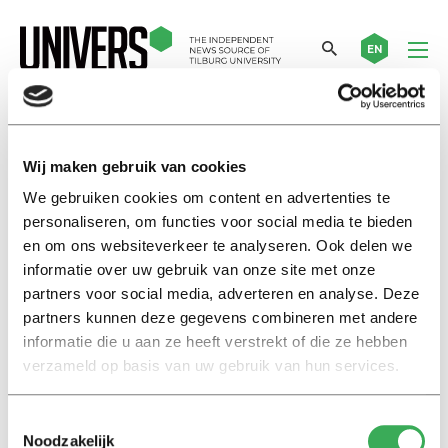
EN
studievoorschotmiddelen TLS
Wij maken gebruik van cookies
We gebruiken cookies om content en advertenties te
Nieuws
personaliseren, om functies voor social media te bieden
Dit gaat Law School doen met
en om ons websiteverkeer te analyseren. Ook delen we
de studievoorschotmiddelen
informatie over uw gebruik van onze site met onze
25 juni 2019
partners voor social media, adverteren en analyse. Deze
partners kunnen deze gegevens combineren met andere
informatie die u aan ze heeft verstrekt of die ze hebben
Nieuws
verzameld op basis van uw gebruik van hun services.
Faculteitsraad TLS: zorgen over
studievoorschotmiddelen
20 december 2017
Toestemmingsselectie
Noodzakelijk