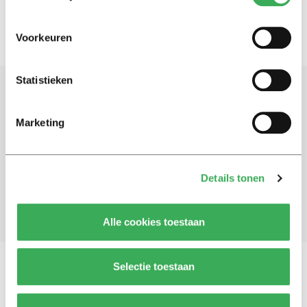
Voorkeuren
Statistieken
Schrijf je in voor onze nieuwsbrief
Marketing
Blijf op de hoogte. Meld je aan voor de nieuwsbrief van
Univers.
Details tonen
Aanmelden
Alle cookies toestaan
Selectie toestaan
Vragen, opmerkingen of tips?
Neem contact met