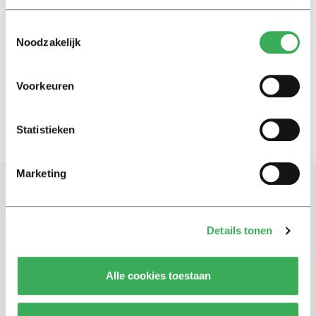
International
Toestemmingsselectie
Exams in tents: “Cold and a lot
Noodzakelijk
of noise”
05 november 2020
Voorkeuren
Statistieken
Marketing
Schrijf je in voor onze nieuwsbrief
Blijf op de hoogte. Meld je aan voor de nieuwsbrief van
Details tonen
Univers.
Alle cookies toestaan
Aanmelden