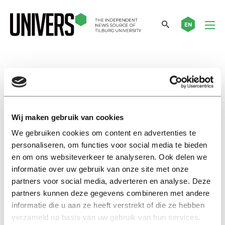
EN
tentamententen
International
Wij maken gebruik van cookies
Cold in the exam tents? ‘It was
too hot in fact’
We gebruiken cookies om content en advertenties te
07 december 2020
personaliseren, om functies voor social media te bieden
en om ons websiteverkeer te analyseren. Ook delen we
informatie over uw gebruik van onze site met onze
Nieuws
partners voor social media, adverteren en analyse. Deze
Kou in de tentamententen? ‘Het
partners kunnen deze gegevens combineren met andere
was er juist te warm’
informatie die u aan ze heeft verstrekt of die ze hebben
01 december 2020
verzameld op basis van uw gebruik van hun services.