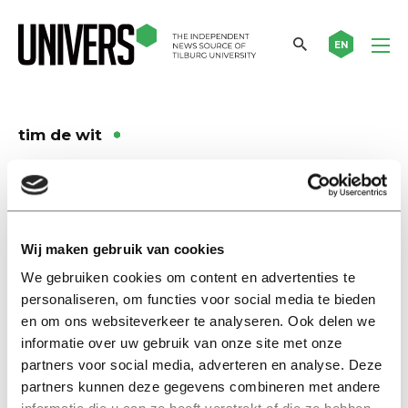
EN
tim de wit
Interview
Former NOS correspondent Tim
de Wit on Brexit: ‘It has had
Wij maken gebruik van cookies
more disadvantages than
advantages’
We gebruiken cookies om content en advertenties te
23 januari 2023
personaliseren, om functies voor social media te bieden
en om ons websiteverkeer te analyseren. Ook delen we
informatie over uw gebruik van onze site met onze
Interview
partners voor social media, adverteren en analyse. Deze
Voormalig NOS-correspondent
partners kunnen deze gegevens combineren met andere
Tim de Wit over brexit: ‘Het