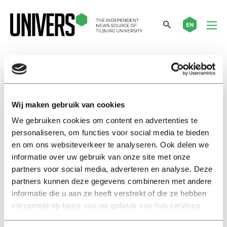
EN
Tim van der Meijden
Wij maken gebruik van cookies
News
Students cycle from Paris to
We gebruiken cookies om content en advertenties te
Tilburg in one day: ‘You have to
personaliseren, om functies voor social media te bieden
force yourself to eat another
en om ons websiteverkeer te analyseren. Ook delen we
gingerbread’
informatie over uw gebruik van onze site met onze
22 juni 2026
partners voor social media, adverteren en analyse. Deze
partners kunnen deze gegevens combineren met andere
informatie die u aan ze heeft verstrekt of die ze hebben
Nieuws
verzameld op basis van uw gebruik van hun services.
Studenten fietsen in één dag
van Parijs naar Tilburg: ‘Je