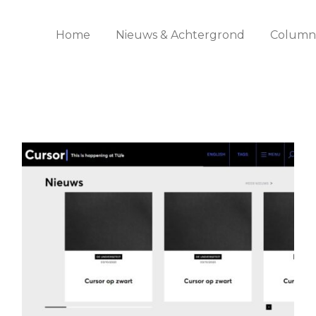
Home
Nieuws & Achtergrond
Columns