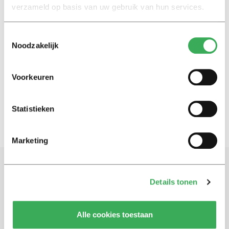
verzameld op basis van uw gebruik van hun services.
Nieuws
Toestemmingsselectie
Nieuwe naam voor vereniging
Noodzakelijk
universiteiten
01 december 2021
Voorkeuren
2
1
Statistieken
Marketing
Schrijf je in voor onze nieuwsbrief
Details tonen
Blijf op de hoogte. Meld je aan voor de nieuwsbrief van
Univers.
Alle cookies toestaan