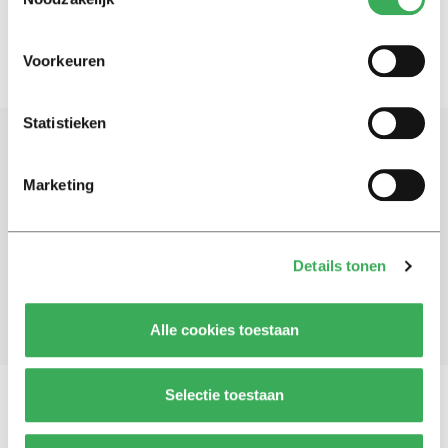
Voorkeuren
Statistieken
Schrijf je in voor onze nieuwsbrief
Marketing
Blijf op de hoogte. Meld je aan voor de nieuwsbrief van
Univers.
Details tonen
Aanmelden
Alle cookies toestaan
Selectie toestaan
Vragen, opmerkingen of tips?
Neem contact met