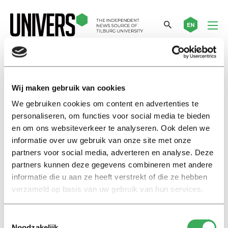
EN
van der zee
Wij maken gebruik van cookies
We gebruiken cookies om content en advertenties te
Nieuws
personaliseren, om functies voor social media te bieden
Zelfplagiaat en statistische
en om ons websiteverkeer te analyseren. Ook delen we
onjuistheden: Brian Wansink
onder vuur
informatie over uw gebruik van onze site met onze
partners voor social media, adverteren en analyse. Deze
07 maart 2017
partners kunnen deze gegevens combineren met andere
informatie die u aan ze heeft verstrekt of die ze hebben
Nieuws
verzameld op basis van uw gebruik van hun services.
Gabe van der Zee treedt terug
16 december 2016
Toestemmingsselectie
Noodzakelijk