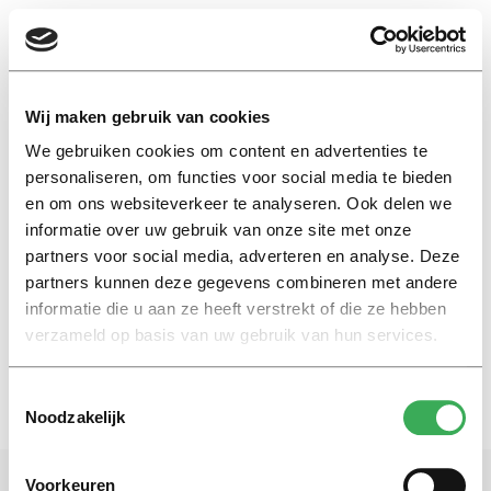
EN
Wij maken gebruik van cookies
We gebruiken cookies om content en advertenties te
wetenschapsfestival
personaliseren, om functies voor social media te bieden
en om ons websiteverkeer te analyseren. Ook delen we
informatie over uw gebruik van onze site met onze
Video
partners voor social media, adverteren en analyse. Deze
Spelenderwijs slimmer worden
tijdens Night University
partners kunnen deze gegevens combineren met andere
informatie die u aan ze heeft verstrekt of die ze hebben
15 mei 2023
verzameld op basis van uw gebruik van hun services.
Toestemmingsselectie
Noodzakelijk
Voorkeuren