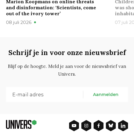
Marion Koopmans on online threats
Childre
and disinformation: ‘Scientists, come
was sho
out of the ivory tower’
inhabit
08 juli 2026
07 juli 2
Schrijf je in voor onze nieuwsbrief
Blijf op de hoogte. Meld je aan voor de nieuwsbrief van
Univers.
Aanmelden