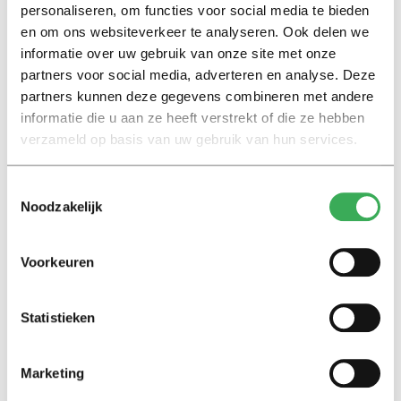
personaliseren, om functies voor social media te bieden
en om ons websiteverkeer te analyseren. Ook delen we
Interview
informatie over uw gebruik van onze site met onze
Marion Koopmans over online
partners voor social media, adverteren en analyse. Deze
bedreigingen en desinformatie:
‘Wetenschappers, kom die
partners kunnen deze gegevens combineren met andere
ivoren toren uit’
informatie die u aan ze heeft verstrekt of die ze hebben
verzameld op basis van uw gebruik van hun services.
Achtergrond
Kinderen spelen de Zero
Toestemmingsselectie
Hunger Game: ‘Ik schrok, we
Noodzakelijk
kregen er een paar miljoen
inwoners bij’
Voorkeuren
Achtergrond
Statistieken
Ritalin, koffie en
slaapmiddelen: zo komen
studenten de tentamenperiode
door
Marketing