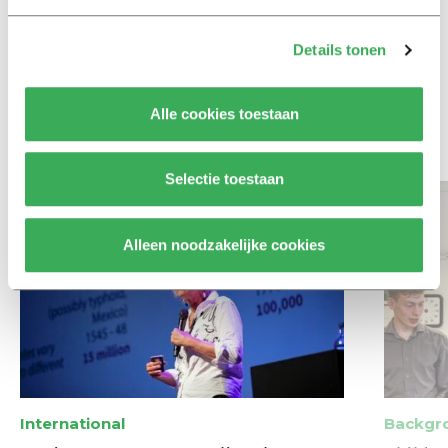
Column
Details tonen
Maak het onderwijs flexibel,
zodat studenten zich breder
kunnen ontwikkelen
Alle cookies toestaan
Bekijk meer recent nieuws
Selectie toestaan
Alleen noodzakelijke cookies
International
Backgr