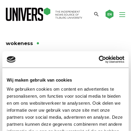
EN
wokeness
Achtergrond
Hoe vooral hete hangijzers het
debat over diversiteit en
Wij maken gebruik van cookies
inclusie in het hoger onderwijs
domineren
We gebruiken cookies om content en advertenties te
12 december 2022
personaliseren, om functies voor social media te bieden
en om ons websiteverkeer te analyseren. Ook delen we
informatie over uw gebruik van onze site met onze
Achtergrond
partners voor social media, adverteren en analyse. Deze
‘Wokeness’ op de universiteit:
partners kunnen deze gegevens combineren met andere
wat merken docenten aan