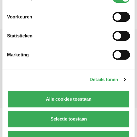
Voorkeuren
Statistieken
Schrijf je in voor onze nieuwsbrief
Marketing
Blijf op de hoogte. Meld je aan voor de nieuwsbrief van
Univers.
Details tonen
Aanmelden
Alle cookies toestaan
Selectie toestaan
Vragen, opmerkingen of tips?
Neem contact met