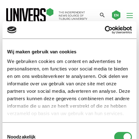
EN
world war
Wij maken gebruik van cookies
We gebruiken cookies om content en advertenties te
Nieuws
personaliseren, om functies voor social media te bieden
Canadese studenten bedankt
en om ons websiteverkeer te analyseren. Ook delen we
met bevrijdingsbeurzen
informatie over uw gebruik van onze site met onze
29 mei 2015
partners voor social media, adverteren en analyse. Deze
partners kunnen deze gegevens combineren met andere
informatie die u aan ze heeft verstrekt of die ze hebben
International
verzameld op basis van uw gebruik van hun services.
World War II scholarships for
Canadians
04 november 2014
Toestemmingsselectie
Noodzakelijk