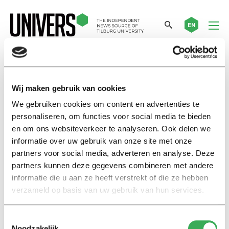
EN
Yra van Dijk
Wij maken gebruik van cookies
We gebruiken cookies om content en advertenties te
Nieuws
personaliseren, om functies voor social media te bieden
Laptops in colleges
en om ons websiteverkeer te analyseren. Ook delen we
verslechteren studieresultaten:
verbieden dan maar?
informatie over uw gebruik van onze site met onze
partners voor social media, adverteren en analyse. Deze
27 september 2017
partners kunnen deze gegevens combineren met andere
informatie die u aan ze heeft verstrekt of die ze hebben
Column
verzameld op basis van uw gebruik van hun services.
Collegetips van Koelman
28 september 2016
Toestemmingsselectie
Noodzakelijk