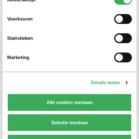
Voorkeuren
Statistieken
Schrijf je in voor onze nieuwsbrief
Marketing
Blijf op de hoogte. Meld je aan voor de nieuwsbrief van
Univers.
Details tonen
Aanmelden
Alle cookies toestaan
Selectie toestaan
Vragen, opmerkingen of tips?
Neem contact met