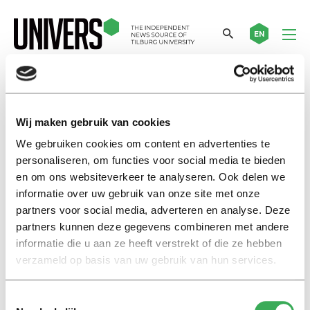
EN
zuid
Wij maken gebruik van cookies
We gebruiken cookies om content en advertenties te
Nieuws
personaliseren, om functies voor social media te bieden
Tilburgse studenten buiten
levensgevaar na overdosis GHB
en om ons websiteverkeer te analyseren. Ook delen we
informatie over uw gebruik van onze site met onze
13 november 2017
partners voor social media, adverteren en analyse. Deze
partners kunnen deze gegevens combineren met andere
Nieuws
informatie die u aan ze heeft verstrekt of die ze hebben
Twee studenten bewusteloos
verzameld op basis van uw gebruik van hun services.
aangetroffen: toestand
zorgwekkend.
Toestemmingsselectie
10 november 2017