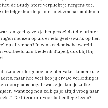
 het, de Study Store verplicht je nergens toe,
e die felgekleurde printer niet zomaar midden in
art en geel geven je het gevoel dat die printer
pringen mensen op als er iets geel-zwarts op hen
wel op af rennen? In een academische wereld
 voorbeeld aan Diederik Stapel), dus blijf bij
t.
 uit (zou eerdergenoemde hier vaker komen?). Je
res, maar hoe veel heb jij er? De verleiding is
en doorgaans nogal zwak zijn, kun je zulke
jden. Want zeg nou zelf; ga je altijd vroeg naar
eks? De literatuur voor het college lezen?