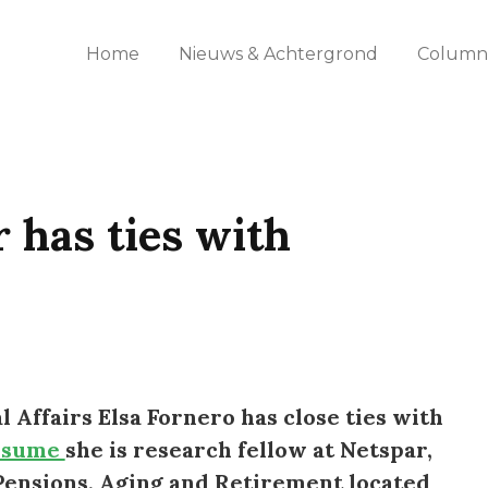
Home
Nieuws & Achtergrond
Columns
r has ties with
l Affairs Elsa Fornero has close ties with
esume
she is research fellow at Netspar,
 Pensions, Aging and Retirement located