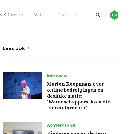
 & Opinie
Video
Cartoon
EN
Lees ook
Interview
Marion Koopmans over
online bedreigingen en
desinformatie:
‘Wetenschappers, kom die
ivoren toren uit’
Achtergrond
Kinderen spelen de Zero