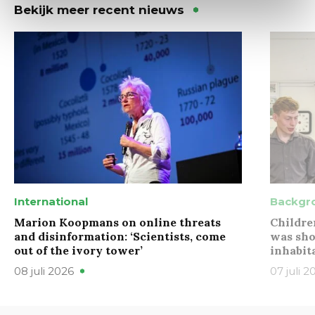
Bekijk meer recent nieuws
International
Backgr
Marion Koopmans on online threats
Childre
and disinformation: ‘Scientists, come
was sho
out of the ivory tower’
inhabit
08 juli 2026
07 juli 2