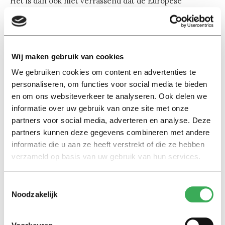
Het is dan ook niet verrassend dat de Europese
regeringsleiders maandag tijdens de eerste EU-top van
dit jaar in Brussel besloten de circa 82 miljard euro aan
EU-subsidies die nog ongebruikt liggen, effectiever in te
zetten voor de bestrijding van de werkloosheid
Wij maken gebruik van cookies
We gebruiken cookies om content en advertenties te
personaliseren, om functies voor social media te bieden
en om ons websiteverkeer te analyseren. Ook delen we
informatie over uw gebruik van onze site met onze
partners voor social media, adverteren en analyse. Deze
Lees ook
partners kunnen deze gegevens combineren met andere
informatie die u aan ze heeft verstrekt of die ze hebben
verzameld op basis van uw gebruik van hun services.
Interview
Toestemmingsselectie
Marion Koopmans over online
Noodzakelijk
bedreigingen en desinformatie:
‘Wetenschappers, kom die
ivoren toren uit’